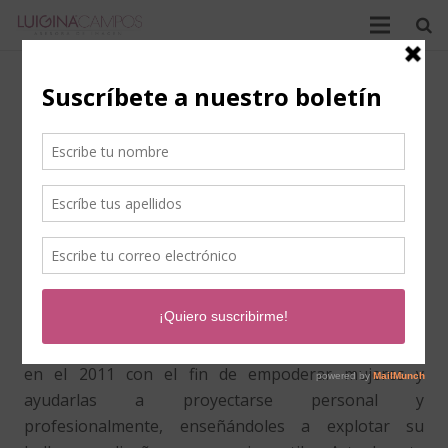
Luigina Campos
Asesora de imagen
Fundadora de la marca A la moda con Luigina.
Licenciada en Contaduría Pública y Administradora de
Empresas.
Trabajó en Banca como Asesora Financiera. Su
experiencia en el ámbito corporativo le motivó a
prepararse también como Asesora de Imagen.
A LA MODA CON LUIGINA es una empresa que nació
en el 2011 con el fin de empoderar mujeres y
ayudarlas a proyectarse personal y
profesionalmente, enseñándoles a explotar su