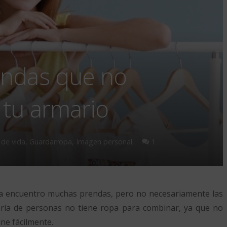
endas que no
 tu armario
comentario
 de vida
,
Guardarropa
,
Imagen personal
1
a encuentro muchas prendas, pero no necesariamente las
oría de personas no tiene ropa para combinar, ya que no
ne fácilmente.