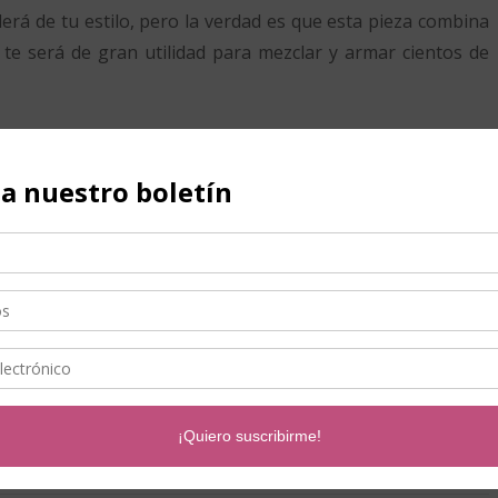
erá de tu estilo, pero la verdad es que esta pieza combina
e será de gran utilidad para mezclar y armar cientos de
regar color. No te perdás mi siguiente post, te explicaré
monía Cromática
guardarropa
,
Imagen personal
,
Ropa