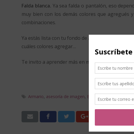
Falda blanca.
Ya sea falda o pantalón, eso depend
muy bien con los demás colores que agregués y t
combinaciones.
Ya estás lista con tu fondo de armario, ahora a ag
cuáles colores agregar…
Te invito a aprender más en mi próximo curso:
Ar
Armario
,
asesoría de imagen
,
Básicos
,
Bellez
,
estilo
,